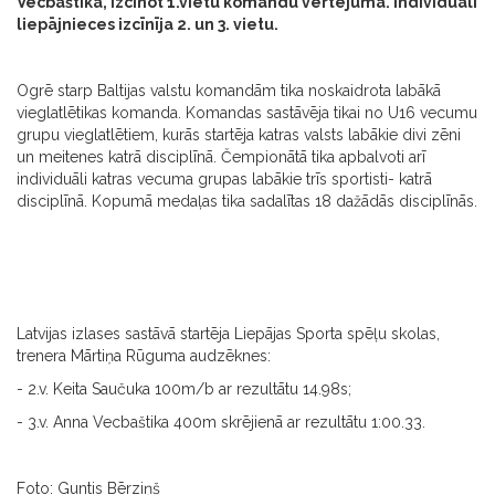
Vecbaštika, izcīnot 1.vietu komandu vērtējumā. Individuāli
liepājnieces izcīnīja 2. un 3. vietu.
Ogrē starp Baltijas valstu komandām tika noskaidrota labākā
vieglatlētikas komanda. Komandas sastāvēja tikai no U16 vecumu
grupu vieglatlētiem, kurās startēja katras valsts labākie divi zēni
un meitenes katrā disciplīnā. Čempionātā tika apbalvoti arī
individuāli katras vecuma grupas labākie trīs sportisti- katrā
disciplīnā. Kopumā medaļas tika sadalītas 18 dažādās disciplīnās.
Latvijas izlases sastāvā startēja Liepājas Sporta spēļu skolas,
trenera Mārtiņa Rūguma audzēknes:
- 2.v. Keita Saučuka 100m/b ar rezultātu 14.98s;
- 3.v. Anna Vecbaštika 400m skrējienā ar rezultātu 1:00.33.
Foto: Guntis Bērziņš