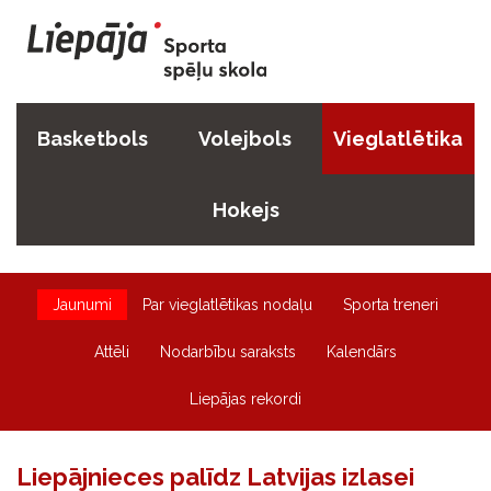
Basketbols
Volejbols
Vieglatlētika
Hokejs
Jaunumi
Par vieglatlētikas nodaļu
Sporta treneri
Attēli
Nodarbību saraksts
Kalendārs
Liepājas rekordi
Liepājnieces palīdz Latvijas izlasei