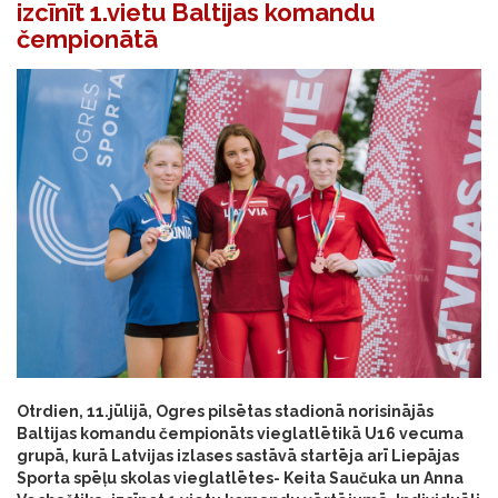
izcīnīt 1.vietu Baltijas komandu
čempionātā
Otrdien, 11.jūlijā, Ogres pilsētas stadionā norisinājās
Baltijas komandu čempionāts vieglatlētikā U16 vecuma
grupā, kurā Latvijas izlases sastāvā startēja arī Liepājas
Sporta spēļu skolas vieglatlētes- Keita Saučuka un Anna