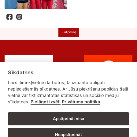
< atpakaļ
Sīkdatnes
Lai šī tīmekļvietne darbotos, tā izmanto obligāti
nepieciešamās sīkdatnes. Ar Jūsu piekrišanu papildus šajā
vietnē var tikt izmantotas statistikas un sociālo mediju
sīkdatnes.
Pielāgot izvēli
Privātuma politika
Apstiprināt visu
Adrese: Brīvības ielā 55, Liepāja, LV-3401 | Tālrunis: 634 27473 | E-
Neapstiprināt
pasts: lsss@liepaja.lv